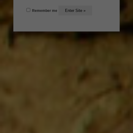
CigarCities: Wie bist Du zur (Havanna-)Zigarre gekommen?
Remember me
Jürgen Deibel: Zigarren sind Teil des Genusses. Beschäftigt man
sich mit dem Genuss, beruflich und privat, kommt man
zwangsläufig auch zu Zigarren und lernt diese kennen und zu
genießen. Zigaretten haben mich nie interessiert, aber eine
Zigarre in Ruhe und mit Muse zu genießen, gehörte für mich
schon […]
Interview Jürgen Betz, Gründer der
BORGWARD Zeitmanufaktur
/
/
6. Oktober 2016
in
Habanos Day 2016
von
andre_admin
CigarCities: Wie bist Du zur (Havanna-)Zigarre gekommen?
Jürgen Betz: Die Geschichte rund um den Unternehmer Carl F.
W. Borgward ist eng verbunden mit seiner Leidenschaft für
Zigarren. Kaum ein Portrait oder Schnappschuss der damaligen
Presseleute gelang ohne Zigarre und Zigarrentasche in seinen
Händen. Diese Historie brachte uns diesem Thema sehr nahe, so
dass wir sogar […]