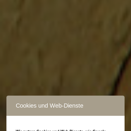
Menschen hinter der Marke zu tun. Nach meinen ersten
Kubabesuchen vor acht Jahren war es recht schnell um mich
geschehen. Rum ist der perfekte Begleiter zu einer Zigarre, und
[…]
Interview Wolfgang Rassmann von Latin
America Tours
/
/
6. Oktober 2016
in
Habanos Day 2016
von
andre_admin
CigarCities: Wie bist Du zur (Havanna-)Zigarre gekommen?
Wolfgang Rassmann: Ich habe beruflich seit über 20 Jahren mit
Kuba zu tun, da fällt es schwer, nicht mit den kubanischen
Zigarren in Kontakt zu kommen! CigarCities: Wie sieht für Dich
ein genussreicher Abend aus? Wolfgang Rassmann: gutes
Essen, ein Ron añejo und natürlich eine gute Zigarre. CigarCities:
Cookies und Web-Dienste
[…]
Ein Tag über den Genuss und seine