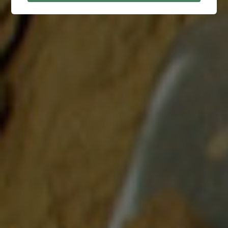
der Zeitschrift weinwelt kennen gelernt, denn wir haben damals in
jeder Ausgabe eine Zigarren-Kombiverkostung gebracht (mit
Wein, Cognac usw.). Ansonsten: […]
Interview mit Marc André, Referent des
Seminars „Zigarrenlagerung“
/
/
2. Mai 2014
in
Habanos Day 2014
von
andre_admin
CigarCities: Marc, ein paar Zeilen über Dich … Seit 1998
beschäftige ich mich mit den Thema Zigarrenlagerung bzw.
Humidore. Aus der Leidenschaft wurde Profession und seit 2006
haben wir mit den CENTURY Humidoren unsere eigene zu 100 %
in Deutschland gefertigte Humidorserie. Ich bin sehr dankbar,
dass ich mein Hobby zum Beruf machen konnte und […]
Interview mit Claudia Puszkar, Referentin
des Seminars „Havannas Manufakturen“
/
/
28. April 2014
in
Habanos Day 2014
von
andre_admin