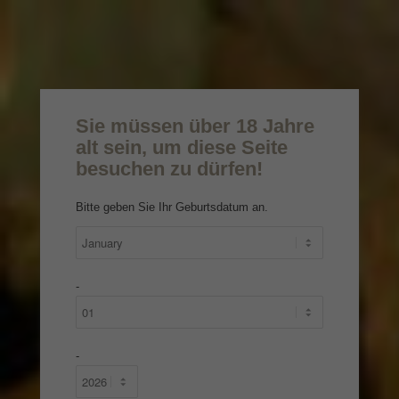
Sie müssen über 18 Jahre
Über
andre_admin
alt sein, um diese Seite
This author has not written his bio yet.
besuchen zu dürfen!
But we are proud to say that
andre_admin
contributed 9
entries already.
Bitte geben Sie Ihr Geburtsdatum an.
-
EINTRÄGE VON ANDRE_ADMIN
Interview Jürgen Deibel, Deibel
Consultants
-
/
/
6. Oktober 2016
in
Habanos Day 2016
von
andre_admin