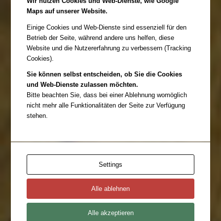
Wir nutzen Cookies und Web-Dienste, wie Google
Ursprünge
Maps auf unserer Website.
/
/
4. Juni 2014
in
Habanos Day 2014
von
andre_admin
Einige Cookies und Web-Dienste sind essenziell für den
Betrieb der Seite, während andere uns helfen, diese
Der Habanos Day in den Weyberhöfen war ein Tag über den
Website und die Nutzererfahrung zu verbessern (Tracking
Genuss, die Leidenschaft und die Kunst. Den Genuss, der die
Cookies).
Fähigkeit des Menschen ist abzuschalten und sich fallen zu
lassen, die Leidenschaft, die es braucht, um das Leben mit dem
Sie können selbst entscheiden, ob Sie die Cookies
zu füllen, was sich zu genießen lohnt und die Kunst, die hinter
und Web-Dienste zulassen möchten.
und in […]
Bitte beachten Sie, dass bei einer Ablehnung womöglich
nicht mehr alle Funktionalitäten der Seite zur Verfügung
stehen.
Interview mit Dr. Rolf Klein, Referent des
Seminars „Havanna-Zigarre und
Rotwein“
/
/
Settings
29. Mai 2014
in
Habanos Day 2014
von
andre_admin
CigarCities: Eine paar Zeilen über Dich … Ich bin Weinhändler
Alle ablehnen
und freiberuflich Journalist, gemeinsam mit meiner Frau. Wir
schreiben über Wein und andere Genussthemen, natürlich auch
Alle akzeptieren
Zigarren. Zigarren habe ich durch die Tätigkeit als Chefredakteur