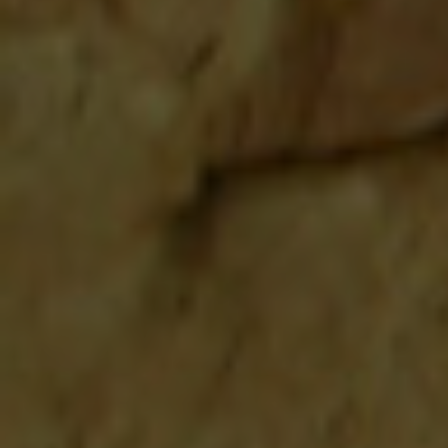
Interview Juan Danilo Zegarra Presser
/
/
6. Oktober 2016
in
Habanos Day 2016
von
andre_admin
CigarCities: Wie bist Du zur (Havanna-)Zigarre gekommen? Juan
Danilo: Alles begann mit einer Vater-Sohn-Tradition. Abends
genoss ich mit meinem Vater immer die Zeit, er mit seiner Pfeife
und ich mit meiner Havanna-Zigarre am Kaminfeuer; er mit einem
Glas Wein und ich mit einem Rum. CigarCities: Wie sieht für Dich
ein genussreicher Abend aus? Juan Danilo: […]
Interview Christian Balke, Brand
Ambassador, Havana Club
/
/
6. Oktober 2016
in
Habanos Day 2016
von
andre_admin
CigarCities: Wie bist Du zur (Havanna-)Zigarre gekommen?
Christian Balke: In meiner Funktion als Brand Ambassador von
Havana Club habe ich tagtäglich mit kubanischem Rum und den