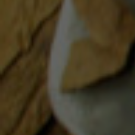
CigarCities: Marc, ein paar Zeilen über Dich … Seit 1998
beschäftige ich mich mit den Thema Zigarrenlagerung bzw.
Humidore. Aus der Leidenschaft wurde Profession und seit 2006
haben wir mit den CENTURY Humidoren unsere eigene zu 100 %
in Deutschland gefertigte Humidorserie. Ich bin sehr dankbar,
dass ich mein Hobby zum Beruf machen konnte und […]
KATEGORIEN
Habanos Day 2014
Habanos Day 2016