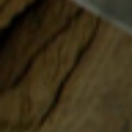
ARCHIV
Oktober 2016
Juni 2014
Mai 2014
April 2014
VERANSTALTER
TH
5
AVENUE Products Trading GmbH
Internet:
www.5thAvenue.de
VERANSTALTUNGSORT
Schloss Bückeburg